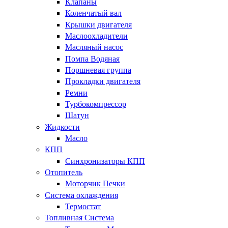
Клапаны
Коленчатый вал
Крышки двигателя
Маслоохладители
Масляный насос
Помпа Водяная
Поршневая группа
Прокладки двигателя
Ремни
Турбокомпрессор
Шатун
Жидкости
Масло
КПП
Синхронизаторы КПП
Отопитель
Моторчик Печки
Система охлаждения
Термостат
Топливная Система