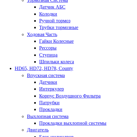
Тормозная Система
Датчик АБС
Колодки
Ручной тормоз
Трубки тормозные
Ходовая Часть
Гайки Колесные
Рессоры
Ступица
Шпильки колеса
HD65, HD72, HD78, County
Впускная система
Датчики
Интеркулер
Корпус Воздушного Фильтра
Патрубки
Прокладки
Выхлопная система
Прокладки выхлопной системы
Двигатель
Блок цилиндров