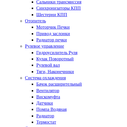
Сальники трансмиссия
Синхронизаторы КПП
Шестерни КПП
Отопитель
Моторчик Печки
Привод заслонки
Радиатор печки
Рулевое управление
Гидроусилитель Руля
Кулак Поворотный
Рулевой вал
Тяги, Наконечники
Система охлаждения
Бачок расширительный
Вентилятор
Вискомуфта
Датчики
Помпа Водяная
Радиатор
Термостат