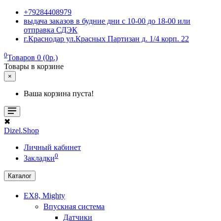
+79284408979
выдача заказов в будние дни с 10-00 до 18-00 или
отправка СДЭК
г.Краснодар ул.Красных Партизан д. 1/4 корп. 22
0
Товаров 0 (0р.)
Товары в корзине
×
Ваша корзина пуста!
✖
Dizel.Shop
Личный кабинет
0
Закладки
Каталог
EX8, Mighty
Впускная система
Датчики