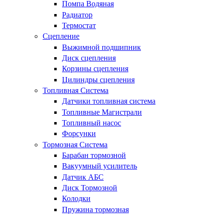
Помпа Водяная
Радиатор
Термостат
Сцепление
Выжимной подшипник
Диск сцепления
Корзины сцепления
Цилиндры сцепления
Топливная Система
Датчики топливная система
Топливные Магистрали
Топливный насос
Форсунки
Тормозная Система
Барабан тормозной
Вакуумный усилитель
Датчик АБС
Диск Тормозной
Колодки
Пружина тормозная