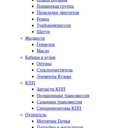
Поршневая группа
Прокладки двигателя
Ремни
Турбокомпрессор
Шатун
Жидкости
Герметик
Масло
Кабина и кузов
Оптика
Стеклоочиститель
Элементы Кузова
КПП
Запчасти КПП
Подшипники трансмиссия
Сальники трансмиссия
Синхронизаторы КПП
Отопитель
Моторчик Печки
Патрубки и магистрали