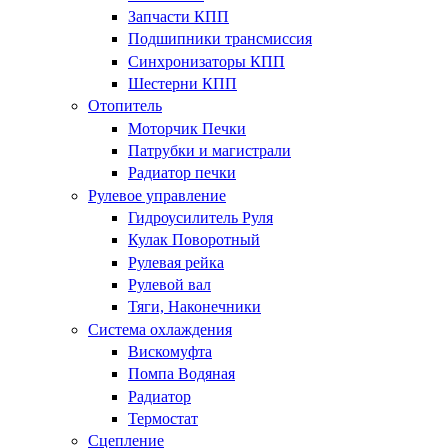
Запчасти КПП
Подшипники трансмиссия
Синхронизаторы КПП
Шестерни КПП
Отопитель
Моторчик Печки
Патрубки и магистрали
Радиатор печки
Рулевое управление
Гидроусилитель Руля
Кулак Поворотный
Рулевая рейка
Рулевой вал
Тяги, Наконечники
Система охлаждения
Вискомуфта
Помпа Водяная
Радиатор
Термостат
Сцепление