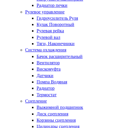
Радиатор печки
Рулевое управление
Гидроусилитель Руля
Кулак Поворотный
Рулевая рейка
Рулевой вал
Тяги, Наконечники
Система охлаждения
Бачок расширительный
Вентилятор
Вискомуфта
Датчики
Помпа Водяная
Радиатор
Термостат
Сцепление
Выжимной подшипник
Диск сцепления
Корзины сцепления
Цилиндры сцепления