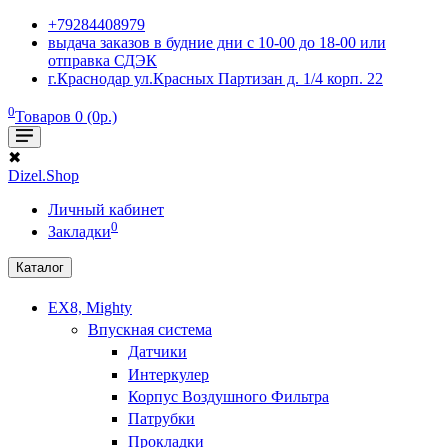
+79284408979
выдача заказов в будние дни с 10-00 до 18-00 или
отправка СДЭК
г.Краснодар ул.Красных Партизан д. 1/4 корп. 22
0
Товаров 0 (0р.)
✖
Dizel.Shop
Личный кабинет
0
Закладки
Каталог
EX8, Mighty
Впускная система
Датчики
Интеркулер
Корпус Воздушного Фильтра
Патрубки
Прокладки