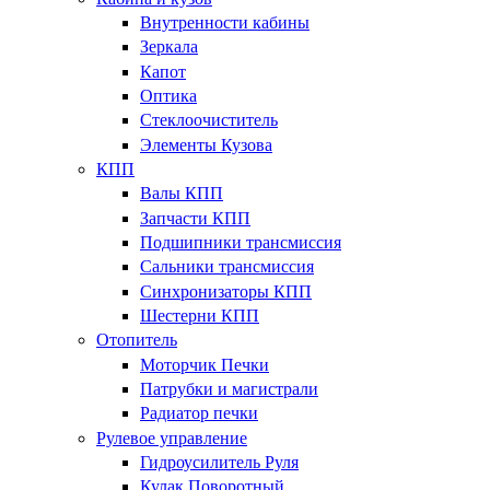
Внутренности кабины
Зеркала
Капот
Оптика
Стеклоочиститель
Элементы Кузова
КПП
Валы КПП
Запчасти КПП
Подшипники трансмиссия
Сальники трансмиссия
Синхронизаторы КПП
Шестерни КПП
Отопитель
Моторчик Печки
Патрубки и магистрали
Радиатор печки
Рулевое управление
Гидроусилитель Руля
Кулак Поворотный