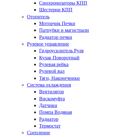
Синхронизаторы КПП
Шестерни КПП
Отопитель
Моторчик Печки
Патрубки и магистрали
Радиатор печки
Рулевое управление
Гидроусилитель Руля
Кулак Поворотный
Рулевая рейка
Рулевой вал
Тяги, Наконечники
Система охлаждения
Вентилятор
Вискомуфта
Датчики
Помпа Водяная
Радиатор
Термостат
Сцепление