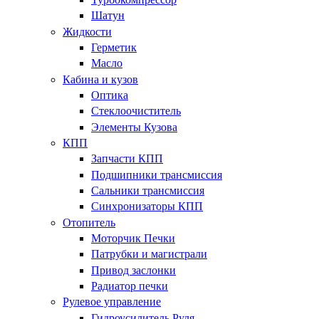
Шатун
Жидкости
Герметик
Масло
Кабина и кузов
Оптика
Стеклоочиститель
Элементы Кузова
КПП
Запчасти КПП
Подшипники трансмиссия
Сальники трансмиссия
Синхронизаторы КПП
Отопитель
Моторчик Печки
Патрубки и магистрали
Привод заслонки
Радиатор печки
Рулевое управление
Гидроусилитель Руля