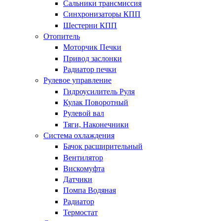
Сальники трансмиссия
Синхронизаторы КПП
Шестерни КПП
Отопитель
Моторчик Печки
Привод заслонки
Радиатор печки
Рулевое управление
Гидроусилитель Руля
Кулак Поворотный
Рулевой вал
Тяги, Наконечники
Система охлаждения
Бачок расширительный
Вентилятор
Вискомуфта
Датчики
Помпа Водяная
Радиатор
Термостат