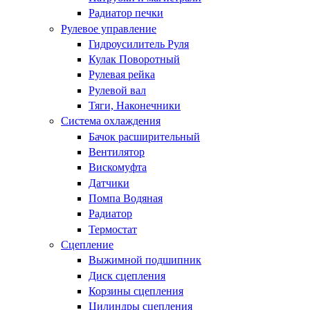
Радиатор печки
Рулевое управление
Гидроусилитель Руля
Кулак Поворотный
Рулевая рейка
Рулевой вал
Тяги, Наконечники
Система охлаждения
Бачок расширительный
Вентилятор
Вискомуфта
Датчики
Помпа Водяная
Радиатор
Термостат
Сцепление
Выжимной подшипник
Диск сцепления
Корзины сцепления
Цилиндры сцепления