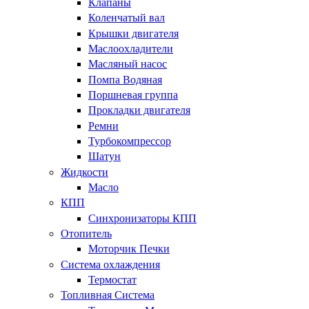
Клапаны
Коленчатый вал
Крышки двигателя
Маслоохладители
Масляный насос
Помпа Водяная
Поршневая группа
Прокладки двигателя
Ремни
Турбокомпрессор
Шатун
Жидкости
Масло
КПП
Синхронизаторы КПП
Отопитель
Моторчик Печки
Система охлаждения
Термостат
Топливная Система