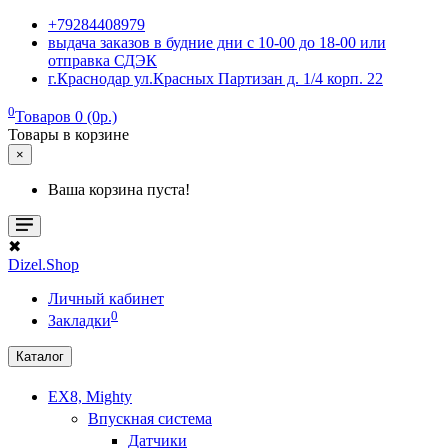
+79284408979
выдача заказов в будние дни с 10-00 до 18-00 или
отправка СДЭК
г.Краснодар ул.Красных Партизан д. 1/4 корп. 22
0
Товаров 0 (0р.)
Товары в корзине
×
Ваша корзина пуста!
✖
Dizel.Shop
Личный кабинет
0
Закладки
Каталог
EX8, Mighty
Впускная система
Датчики