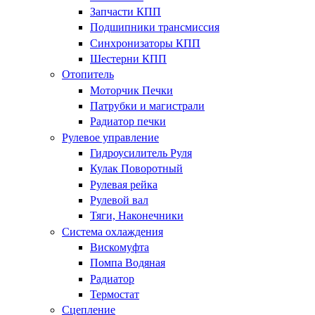
Запчасти КПП
Подшипники трансмиссия
Синхронизаторы КПП
Шестерни КПП
Отопитель
Моторчик Печки
Патрубки и магистрали
Радиатор печки
Рулевое управление
Гидроусилитель Руля
Кулак Поворотный
Рулевая рейка
Рулевой вал
Тяги, Наконечники
Система охлаждения
Вискомуфта
Помпа Водяная
Радиатор
Термостат
Сцепление