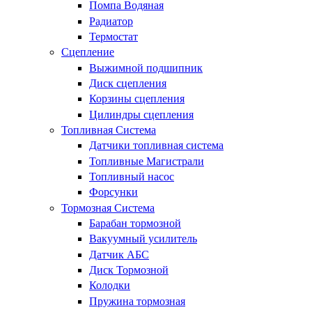
Помпа Водяная
Радиатор
Термостат
Сцепление
Выжимной подшипник
Диск сцепления
Корзины сцепления
Цилиндры сцепления
Топливная Система
Датчики топливная система
Топливные Магистрали
Топливный насос
Форсунки
Тормозная Система
Барабан тормозной
Вакуумный усилитель
Датчик АБС
Диск Тормозной
Колодки
Пружина тормозная