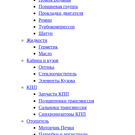
Поршневая группа
Прокладки двигателя
Ремни
Турбокомпрессор
Шатун
Жидкости
Герметик
Масло
Кабина и кузов
Оптика
Стеклоочиститель
Элементы Кузова
КПП
Запчасти КПП
Подшипники трансмиссия
Сальники трансмиссия
Синхронизаторы КПП
Отопитель
Моторчик Печки
Патрубки и магистрали