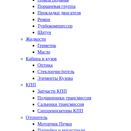
Поршневая группа
Прокладки двигателя
Ремни
Турбокомпрессор
Шатун
Жидкости
Герметик
Масло
Кабина и кузов
Оптика
Стеклоочиститель
Элементы Кузова
КПП
Запчасти КПП
Подшипники трансмиссия
Сальники трансмиссия
Синхронизаторы КПП
Отопитель
Моторчик Печки
Патрубки и магистрали