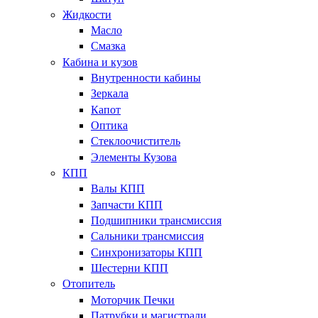
Жидкости
Масло
Смазка
Кабина и кузов
Внутренности кабины
Зеркала
Капот
Оптика
Стеклоочиститель
Элементы Кузова
КПП
Валы КПП
Запчасти КПП
Подшипники трансмиссия
Сальники трансмиссия
Синхронизаторы КПП
Шестерни КПП
Отопитель
Моторчик Печки
Патрубки и магистрали