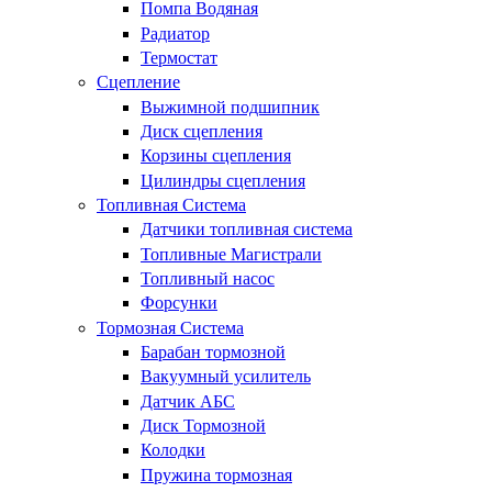
Помпа Водяная
Радиатор
Термостат
Сцепление
Выжимной подшипник
Диск сцепления
Корзины сцепления
Цилиндры сцепления
Топливная Система
Датчики топливная система
Топливные Магистрали
Топливный насос
Форсунки
Тормозная Система
Барабан тормозной
Вакуумный усилитель
Датчик АБС
Диск Тормозной
Колодки
Пружина тормозная