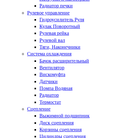
Радиатор печки
Рулевое управление
Гидроусилитель Руля
Кулак Поворотный
Рулевая рейка
Рулевой вал
Тяги, Наконечники
Система охлаждения
Бачок расширительный
Вентилятор
Вискомуфта
Датчики
Помпа Водяная
Радиатор
Термостат
Сцепление
Выжимной подшипник
Диск сцепления
Корзины сцепления
Цилиндры сцепления