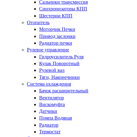
Сальники трансмиссия
Синхронизаторы КПП
Шестерни КПП
Отопитель
Моторчик Печки
Привод заслонки
Радиатор печки
Рулевое управление
Гидроусилитель Руля
Кулак Поворотный
Рулевой вал
Тяги, Наконечники
Система охлаждения
Бачок расширительный
Вентилятор
Вискомуфта
Датчики
Помпа Водяная
Радиатор
Термостат