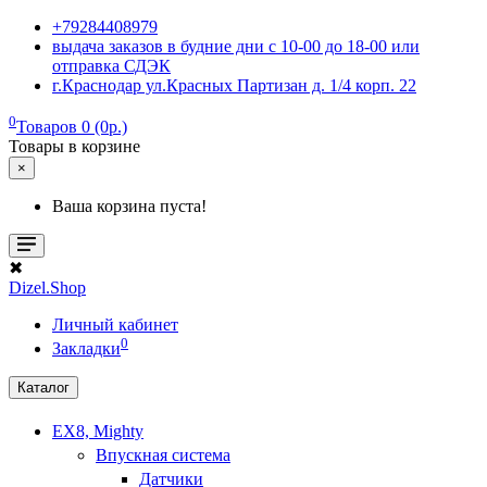
+79284408979
выдача заказов в будние дни с 10-00 до 18-00 или
отправка СДЭК
г.Краснодар ул.Красных Партизан д. 1/4 корп. 22
0
Товаров 0 (0р.)
Товары в корзине
×
Ваша корзина пуста!
✖
Dizel.Shop
Личный кабинет
0
Закладки
Каталог
EX8, Mighty
Впускная система
Датчики