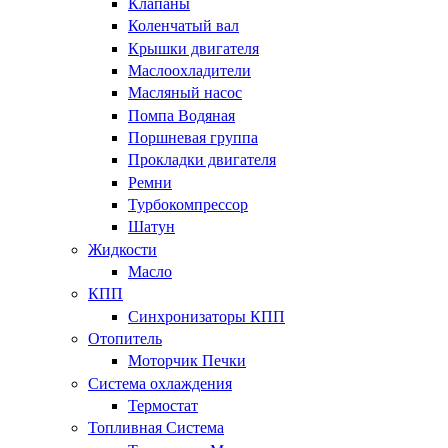
Клапаны
Коленчатый вал
Крышки двигателя
Маслоохладители
Масляный насос
Помпа Водяная
Поршневая группа
Прокладки двигателя
Ремни
Турбокомпрессор
Шатун
Жидкости
Масло
КПП
Синхронизаторы КПП
Отопитель
Моторчик Печки
Система охлаждения
Термостат
Топливная Система