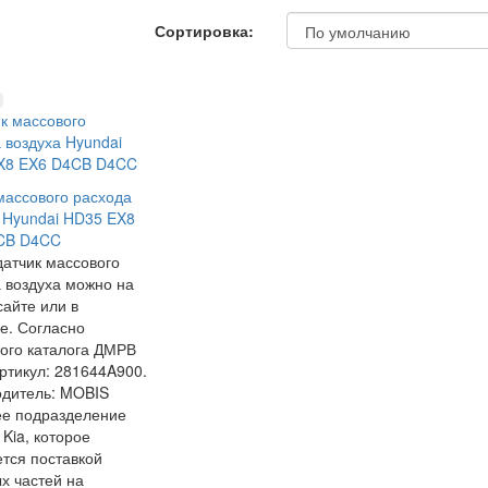
Сортировка:
массового расхода
 Hyundai HD35 EX8
CB D4CC
датчик массового
 воздуха можно на
айте или в
е. Согласно
ого каталога ДМРВ
ртикул: 281644A900.
одитель: MOBIS
ее подразделение
 Kia, которое
тся поставкой
х частей на