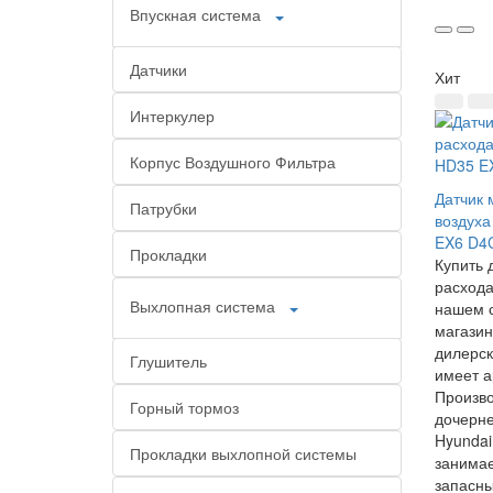
Впускная система
Датчики
Хит
Интеркулер
Корпус Воздушного Фильтра
Датчик 
Патрубки
воздуха
EX6 D4
Прокладки
Купить 
расхода
Выхлопная система
нашем с
магазин
дилерск
Глушитель
имеет а
Произв
Горный тормоз
дочерн
Hyundai
Прокладки выхлопной системы
занимае
запасны