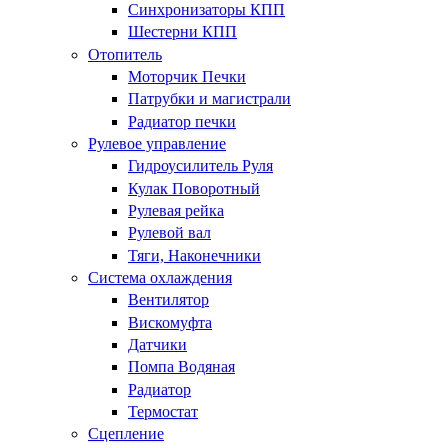
Синхронизаторы КПП
Шестерни КПП
Отопитель
Моторчик Печки
Патрубки и магистрали
Радиатор печки
Рулевое управление
Гидроусилитель Руля
Кулак Поворотный
Рулевая рейка
Рулевой вал
Тяги, Наконечники
Система охлаждения
Вентилятор
Вискомуфта
Датчики
Помпа Водяная
Радиатор
Термостат
Сцепление