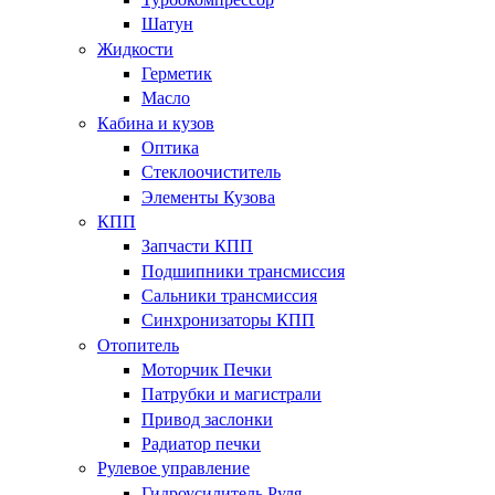
Шатун
Жидкости
Герметик
Масло
Кабина и кузов
Оптика
Стеклоочиститель
Элементы Кузова
КПП
Запчасти КПП
Подшипники трансмиссия
Сальники трансмиссия
Синхронизаторы КПП
Отопитель
Моторчик Печки
Патрубки и магистрали
Привод заслонки
Радиатор печки
Рулевое управление
Гидроусилитель Руля