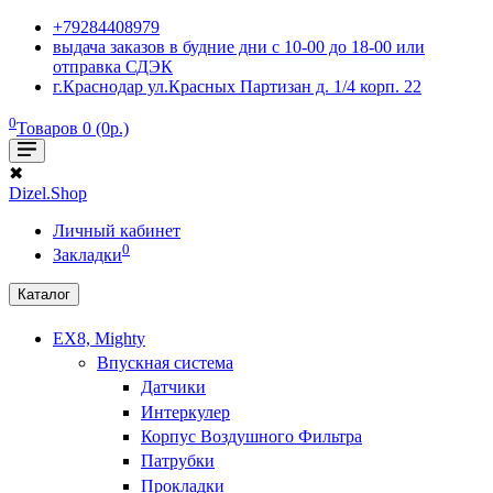
+79284408979
выдача заказов в будние дни с 10-00 до 18-00 или
отправка СДЭК
г.Краснодар ул.Красных Партизан д. 1/4 корп. 22
0
Товаров 0 (0р.)
✖
Dizel.Shop
Личный кабинет
0
Закладки
Каталог
EX8, Mighty
Впускная система
Датчики
Интеркулер
Корпус Воздушного Фильтра
Патрубки
Прокладки