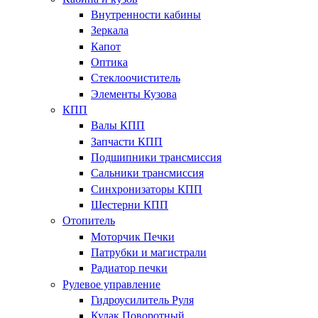
Внутренности кабины
Зеркала
Капот
Оптика
Стеклоочиститель
Элементы Кузова
КПП
Валы КПП
Запчасти КПП
Подшипники трансмиссия
Сальники трансмиссия
Синхронизаторы КПП
Шестерни КПП
Отопитель
Моторчик Печки
Патрубки и магистрали
Радиатор печки
Рулевое управление
Гидроусилитель Руля
Кулак Поворотный