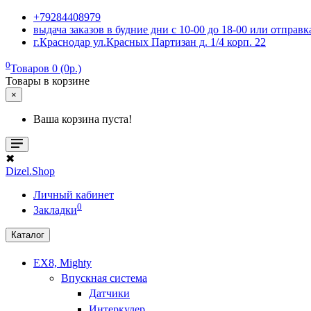
+79284408979
выдача заказов в будние дни с 10-00 до 18-00 или отпра
г.Краснодар ул.Красных Партизан д. 1/4 корп. 22
0
Товаров 0 (0р.)
Товары в корзине
×
Ваша корзина пуста!
✖
Dizel.Shop
Личный кабинет
0
Закладки
Каталог
EX8, Mighty
Впускная система
Датчики
Интеркулер