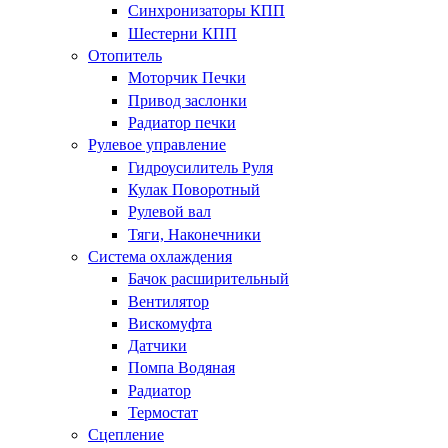
Синхронизаторы КПП
Шестерни КПП
Отопитель
Моторчик Печки
Привод заслонки
Радиатор печки
Рулевое управление
Гидроусилитель Руля
Кулак Поворотный
Рулевой вал
Тяги, Наконечники
Система охлаждения
Бачок расширительный
Вентилятор
Вискомуфта
Датчики
Помпа Водяная
Радиатор
Термостат
Сцепление