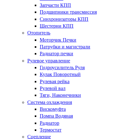
Запчасти КПП
Подшипники трансмиссия
Синхронизаторы КПП
Шестерни КПП
Отопитель
Моторчик Печки
Патрубки и магистрали
Радиатор печки
Рулевое управление
Гидроусилитель Руля
Кулак Поворотный
Рулевая рейка
Рулевой вал
Тяги, Наконечники
Система охлаждения
Вискомуфта
Помпа Водяная
Радиатор
Термостат
Сцепление