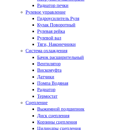
Радиатор печки
Рулевое управление
Гидроусилитель Руля
Кулак Поворотный
Рулевая рейка
Рулевой вал
Тяги, Наконечники
Система охлаждения
Бачок расширительный
Вентилятор
Вискомуфта
Датчики
Помпа Водяная
Радиатор
Термостат
Сцепление
Выжимной подшипник
Диск сцепления
Корзины сцепления
Цилиндры сцепления