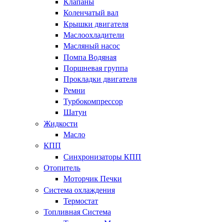
Клапаны
Коленчатый вал
Крышки двигателя
Маслоохладители
Масляный насос
Помпа Водяная
Поршневая группа
Прокладки двигателя
Ремни
Турбокомпрессор
Шатун
Жидкости
Масло
КПП
Синхронизаторы КПП
Отопитель
Моторчик Печки
Система охлаждения
Термостат
Топливная Система