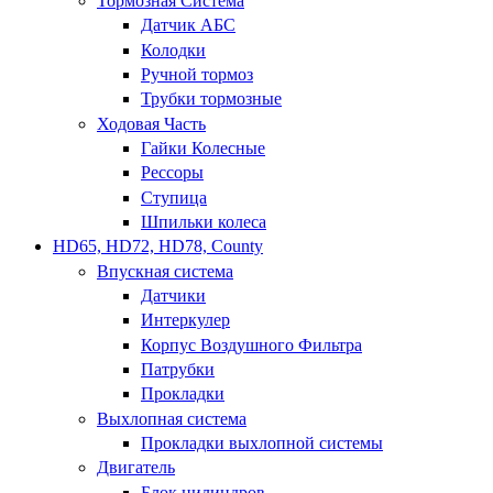
Тормозная Система
Датчик АБС
Колодки
Ручной тормоз
Трубки тормозные
Ходовая Часть
Гайки Колесные
Рессоры
Ступица
Шпильки колеса
HD65, HD72, HD78, County
Впускная система
Датчики
Интеркулер
Корпус Воздушного Фильтра
Патрубки
Прокладки
Выхлопная система
Прокладки выхлопной системы
Двигатель
Блок цилиндров