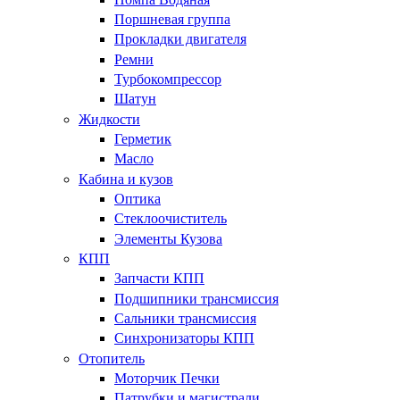
Поршневая группа
Прокладки двигателя
Ремни
Турбокомпрессор
Шатун
Жидкости
Герметик
Масло
Кабина и кузов
Оптика
Стеклоочиститель
Элементы Кузова
КПП
Запчасти КПП
Подшипники трансмиссия
Сальники трансмиссия
Синхронизаторы КПП
Отопитель
Моторчик Печки
Патрубки и магистрали