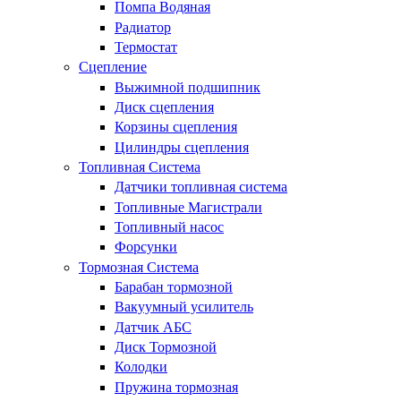
Помпа Водяная
Радиатор
Термостат
Сцепление
Выжимной подшипник
Диск сцепления
Корзины сцепления
Цилиндры сцепления
Топливная Система
Датчики топливная система
Топливные Магистрали
Топливный насос
Форсунки
Тормозная Система
Барабан тормозной
Вакуумный усилитель
Датчик АБС
Диск Тормозной
Колодки
Пружина тормозная