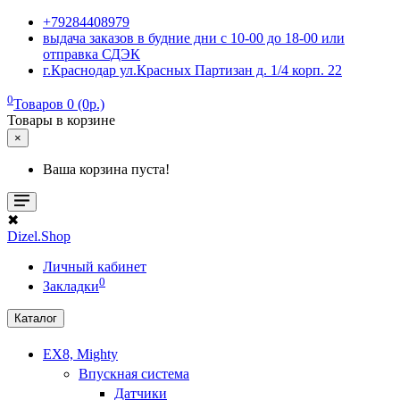
+79284408979
выдача заказов в будние дни с 10-00 до 18-00 или
отправка СДЭК
г.Краснодар ул.Красных Партизан д. 1/4 корп. 22
0
Товаров 0 (0р.)
Товары в корзине
×
Ваша корзина пуста!
✖
Dizel.Shop
Личный кабинет
0
Закладки
Каталог
EX8, Mighty
Впускная система
Датчики