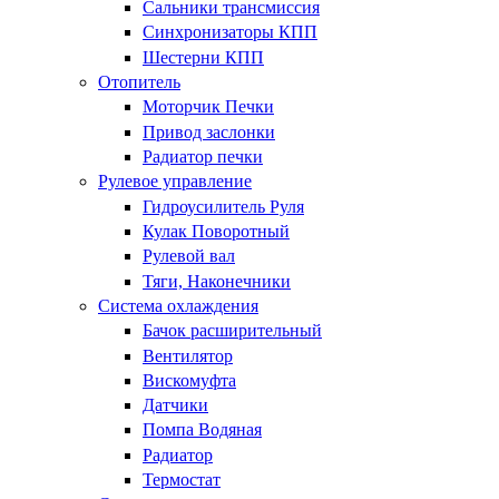
Сальники трансмиссия
Синхронизаторы КПП
Шестерни КПП
Отопитель
Моторчик Печки
Привод заслонки
Радиатор печки
Рулевое управление
Гидроусилитель Руля
Кулак Поворотный
Рулевой вал
Тяги, Наконечники
Система охлаждения
Бачок расширительный
Вентилятор
Вискомуфта
Датчики
Помпа Водяная
Радиатор
Термостат