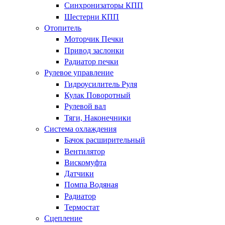
Синхронизаторы КПП
Шестерни КПП
Отопитель
Моторчик Печки
Привод заслонки
Радиатор печки
Рулевое управление
Гидроусилитель Руля
Кулак Поворотный
Рулевой вал
Тяги, Наконечники
Система охлаждения
Бачок расширительный
Вентилятор
Вискомуфта
Датчики
Помпа Водяная
Радиатор
Термостат
Сцепление