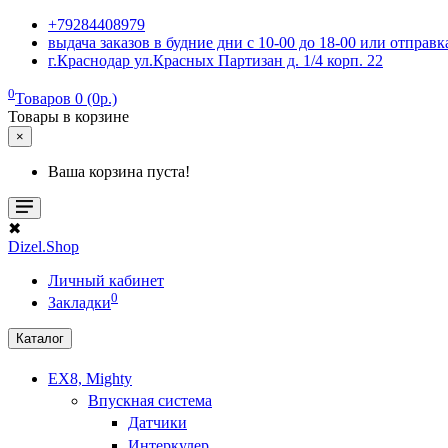
+79284408979
выдача заказов в будние дни с 10-00 до 18-00 или отпра
г.Краснодар ул.Красных Партизан д. 1/4 корп. 22
0
Товаров 0 (0р.)
Товары в корзине
×
Ваша корзина пуста!
✖
Dizel.Shop
Личный кабинет
0
Закладки
Каталог
EX8, Mighty
Впускная система
Датчики
Интеркулер