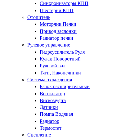
Синхронизаторы КПП
Шестерни КПП
Отопитель
Моторчик Печки
Привод заслонки
Радиатор печки
Рулевое управление
Гидроусилитель Руля
Кулак Поворотный
Рулевой вал
Тяги, Наконечники
Система охлаждения
Бачок расширительный
Вентилятор
Вискомуфта
Датчики
Помпа Водяная
Радиатор
Термостат
Сцепление