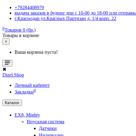
+79284408979
выдача заказов в будние дни с 10-00 до 18-00 или отпра
г.Краснодар ул.Красных Партизан д. 1/4 корп. 22
0
Товаров 0 (0р.)
Товары в корзине
×
Ваша корзина пуста!
✖
Dizel.Shop
Личный кабинет
0
Закладки
Каталог
EX8, Mighty
Впускная система
Датчики
Интеркулер