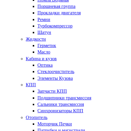
Поршневая группа
Прокладки двигателя
Ремни
Турбокомпрессор
Шатун
Жидкости
Герметик
Масло
Кабина и кузов
Оптика
Стеклоочиститель
Элементы Кузова
КПП
Запчасти КПП
Подшипники трансмиссия
Сальники трансмиссия
Синхронизаторы КПП
Отопитель
Моторчик Печки
Патрубки и магистрали