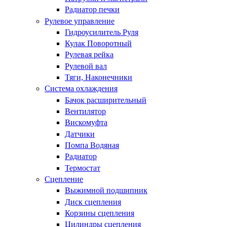
Радиатор печки
Рулевое управление
Гидроусилитель Руля
Кулак Поворотный
Рулевая рейка
Рулевой вал
Тяги, Наконечники
Система охлаждения
Бачок расширительный
Вентилятор
Вискомуфта
Датчики
Помпа Водяная
Радиатор
Термостат
Сцепление
Выжимной подшипник
Диск сцепления
Корзины сцепления
Цилиндры сцепления