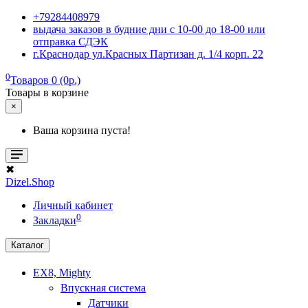
+79284408979
выдача заказов в будние дни с 10-00 до 18-00 или
отправка СДЭК
г.Краснодар ул.Красных Партизан д. 1/4 корп. 22
0
Товаров 0 (0р.)
Товары в корзине
×
Ваша корзина пуста!
✖
Dizel.Shop
Личный кабинет
0
Закладки
Каталог
EX8, Mighty
Впускная система
Датчики