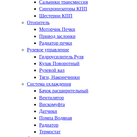
Сальники трансмиссия
Синхронизаторы КПП
Шестерни КПП
Отопитель
Моторчик Печки
Привод заслонки
Радиатор печки
Рулевое управление
Гидроусилитель Руля
Кулак Поворотный
Рулевой вал
Тяги, Наконечники
Система охлаждения
Бачок расширительный
Вентилятор
Вискомуфта
Датчики
Помпа Водяная
Радиатор
Термостат