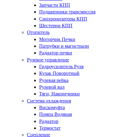
Запчасти КПП
Подшипники трансмиссия
Синхронизаторы КПП
Шестерни КПП
Отопитель
Моторчик Печки
Патрубки и магистрали
Радиатор печки
Рулевое управление
Гидроусилитель Руля
Кулак Поворотный
Рулевая рейка
Рулевой вал
Тяги, Наконечники
Система охлаждения
Вискомуфта
Помпа Водяная
Радиатор
Термостат
Сцепление