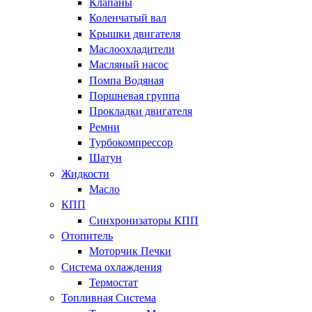
Клапаны
Коленчатый вал
Крышки двигателя
Маслоохладители
Масляный насос
Помпа Водяная
Поршневая группа
Прокладки двигателя
Ремни
Турбокомпрессор
Шатун
Жидкости
Масло
КПП
Синхронизаторы КПП
Отопитель
Моторчик Печки
Система охлаждения
Термостат
Топливная Система