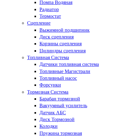
Помпа Водяная
Радиатор
Термостат
Сцепление
Выжимной подшипник
Диск сцепления
Корзины сцепления
Цилиндры сцепления
Топливная Система
Датчики топливная система
Топливные Магистрали
Топливный насос
Форсунки
Тормозная Система
Барабан тормозной
Вакуумный усилитель
Датчик АБС
Диск Тормозной
Колодки
Пружина тормозная