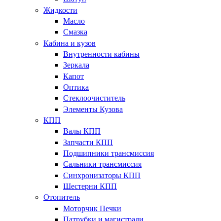
Жидкости
Масло
Смазка
Кабина и кузов
Внутренности кабины
Зеркала
Капот
Оптика
Стеклоочиститель
Элементы Кузова
КПП
Валы КПП
Запчасти КПП
Подшипники трансмиссия
Сальники трансмиссия
Синхронизаторы КПП
Шестерни КПП
Отопитель
Моторчик Печки
Патрубки и магистрали