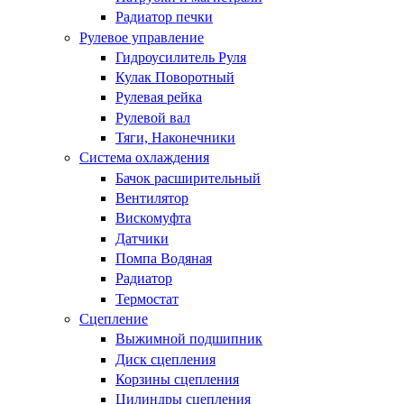
Радиатор печки
Рулевое управление
Гидроусилитель Руля
Кулак Поворотный
Рулевая рейка
Рулевой вал
Тяги, Наконечники
Система охлаждения
Бачок расширительный
Вентилятор
Вискомуфта
Датчики
Помпа Водяная
Радиатор
Термостат
Сцепление
Выжимной подшипник
Диск сцепления
Корзины сцепления
Цилиндры сцепления