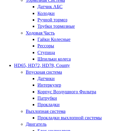
Тормозная Система
Датчик АБС
Колодки
Ручной тормоз
Трубки тормозные
Ходовая Часть
Гайки Колесные
Рессоры
Ступица
Шпильки колеса
HD65, HD72, HD78, County
Впускная система
Датчики
Интеркулер
Корпус Воздушного Фильтра
Патрубки
Прокладки
Выхлопная система
Прокладки выхлопной системы
Двигатель
Блок цилиндров