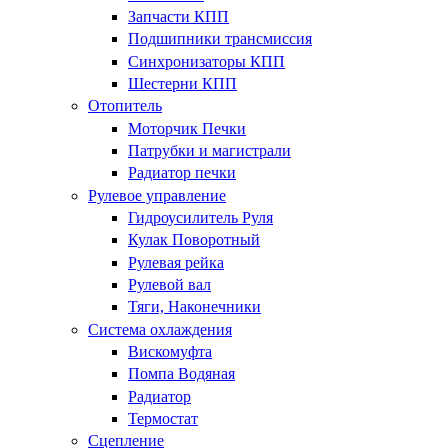
Запчасти КПП
Подшипники трансмиссия
Синхронизаторы КПП
Шестерни КПП
Отопитель
Моторчик Печки
Патрубки и магистрали
Радиатор печки
Рулевое управление
Гидроусилитель Руля
Кулак Поворотный
Рулевая рейка
Рулевой вал
Тяги, Наконечники
Система охлаждения
Вискомуфта
Помпа Водяная
Радиатор
Термостат
Сцепление