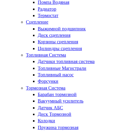
Помпа Водяная
Радиатор
Термостат
Сцепление
Выжимной подшипник
Диск сцепления
Корзины сцепления
Цилиндры сцепления
Топливная Система
Датчики топливная система
Топливные Магистрали
Топливный насос
Форсунки
Тормозная Система
Барабан тормозной
Вакуумный усилитель
Датчик АБС
Диск Тормозной
Колодки
Пружина тормозная