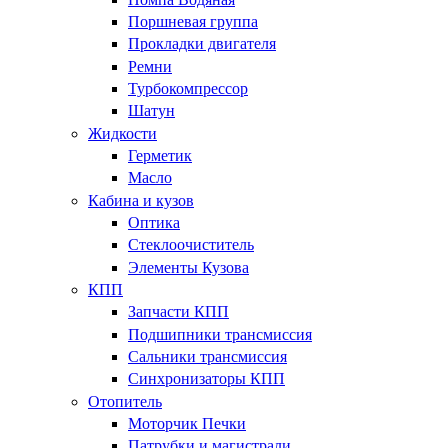
Поршневая группа
Прокладки двигателя
Ремни
Турбокомпрессор
Шатун
Жидкости
Герметик
Масло
Кабина и кузов
Оптика
Стеклоочиститель
Элементы Кузова
КПП
Запчасти КПП
Подшипники трансмиссия
Сальники трансмиссия
Синхронизаторы КПП
Отопитель
Моторчик Печки
Патрубки и магистрали