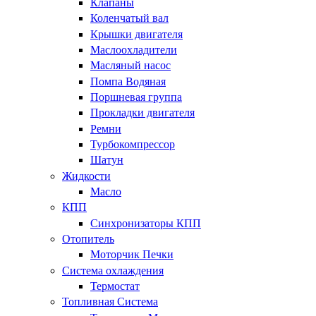
Клапаны
Коленчатый вал
Крышки двигателя
Маслоохладители
Масляный насос
Помпа Водяная
Поршневая группа
Прокладки двигателя
Ремни
Турбокомпрессор
Шатун
Жидкости
Масло
КПП
Синхронизаторы КПП
Отопитель
Моторчик Печки
Система охлаждения
Термостат
Топливная Система