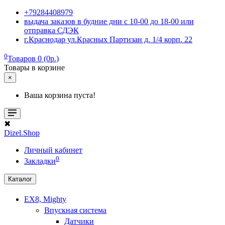
+79284408979
выдача заказов в будние дни с 10-00 до 18-00 или
отправка СДЭК
г.Краснодар ул.Красных Партизан д. 1/4 корп. 22
0
Товаров 0 (0р.)
Товары в корзине
×
Ваша корзина пуста!
✖
Dizel.Shop
Личный кабинет
0
Закладки
Каталог
EX8, Mighty
Впускная система
Датчики