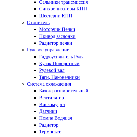
Сальники трансмиссия
Синхронизаторы КПП
Шестерни КПП
Отопитель
Моторчик Печки
Привод заслонки
Радиатор печки
Рулевое управление
Гидроусилитель Руля
Кулак Поворотный
Рулевой вал
Тяги, Наконечники
Система охлаждения
Бачок расширительный
Вентилятор
Вискомуфта
Датчики
Помпа Водяная
Радиатор
Термостат