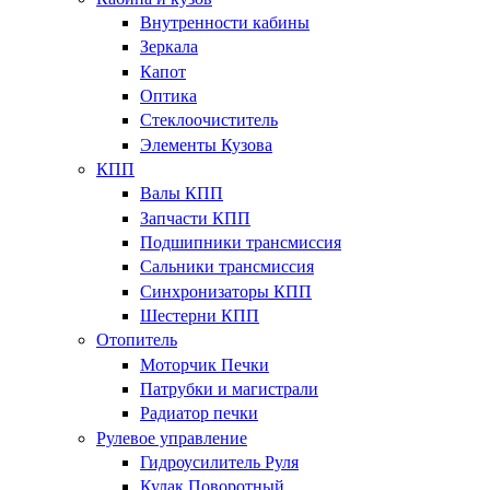
Внутренности кабины
Зеркала
Капот
Оптика
Стеклоочиститель
Элементы Кузова
КПП
Валы КПП
Запчасти КПП
Подшипники трансмиссия
Сальники трансмиссия
Синхронизаторы КПП
Шестерни КПП
Отопитель
Моторчик Печки
Патрубки и магистрали
Радиатор печки
Рулевое управление
Гидроусилитель Руля
Кулак Поворотный