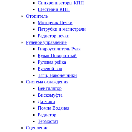
Синхронизаторы КПП
Шестерни КПП
Отопитель
Моторчик Печки
Патрубки и магистрали
Радиатор печки
Рулевое управление
Гидроусилитель Руля
Кулак Поворотный
Рулевая рейка
Рулевой вал
Тяги, Наконечники
Система охлаждения
Вентилятор
Вискомуфта
Датчики
Помпа Водяная
Радиатор
Термостат
Сцепление