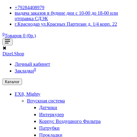
+79284408979
выдача заказов в будние дни с 10-00 до 18-00 или
отправка СДЭК
г.Краснодар ул.Красных Партизан д. 1/4 корп. 22
0
Товаров 0 (0р.)
✖
Dizel.Shop
Личный кабинет
0
Закладки
Каталог
EX8, Mighty
Впускная система
Датчики
Интеркулер
Корпус Воздушного Фильтра
Патрубки
Прокладки