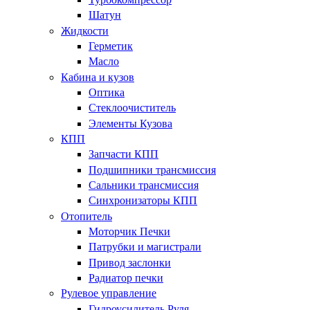
Шатун
Жидкости
Герметик
Масло
Кабина и кузов
Оптика
Стеклоочиститель
Элементы Кузова
КПП
Запчасти КПП
Подшипники трансмиссия
Сальники трансмиссия
Синхронизаторы КПП
Отопитель
Моторчик Печки
Патрубки и магистрали
Привод заслонки
Радиатор печки
Рулевое управление
Гидроусилитель Руля