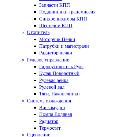
Запчасти КПП
Подшипники трансмиссия
Синхронизаторы КПП
Шестерни КПП
Отопитель
Моторчик Печки
Патрубки и магистрали
Радиатор печки
Рулевое управление
Гидроусилитель Руля
Кулак Поворотный
Рулевая рейка
Рулевой вал
Тяги, Наконечники
Система охлаждения
Вискомуфта
Помпа Водяная
Радиатор
Термостат
Сцепление