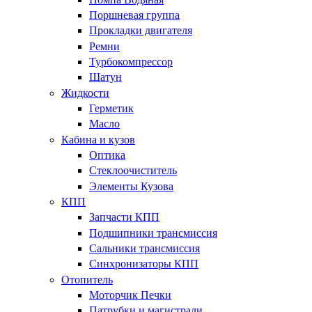
Поршневая группа
Прокладки двигателя
Ремни
Турбокомпрессор
Шатун
Жидкости
Герметик
Масло
Кабина и кузов
Оптика
Стеклоочиститель
Элементы Кузова
КПП
Запчасти КПП
Подшипники трансмиссия
Сальники трансмиссия
Синхронизаторы КПП
Отопитель
Моторчик Печки
Патрубки и магистрали