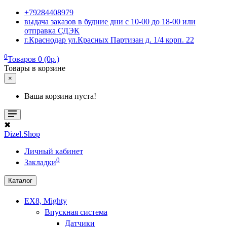
+79284408979
выдача заказов в будние дни с 10-00 до 18-00 или
отправка СДЭК
г.Краснодар ул.Красных Партизан д. 1/4 корп. 22
0
Товаров 0 (0р.)
Товары в корзине
×
Ваша корзина пуста!
✖
Dizel.Shop
Личный кабинет
0
Закладки
Каталог
EX8, Mighty
Впускная система
Датчики