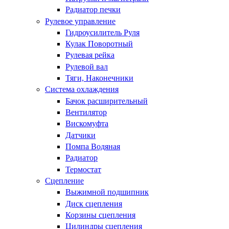
Радиатор печки
Рулевое управление
Гидроусилитель Руля
Кулак Поворотный
Рулевая рейка
Рулевой вал
Тяги, Наконечники
Система охлаждения
Бачок расширительный
Вентилятор
Вискомуфта
Датчики
Помпа Водяная
Радиатор
Термостат
Сцепление
Выжимной подшипник
Диск сцепления
Корзины сцепления
Цилиндры сцепления