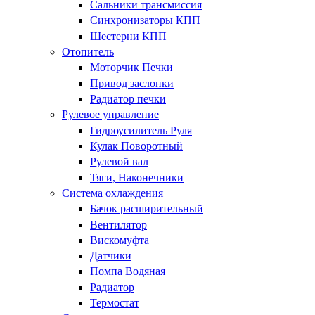
Сальники трансмиссия
Синхронизаторы КПП
Шестерни КПП
Отопитель
Моторчик Печки
Привод заслонки
Радиатор печки
Рулевое управление
Гидроусилитель Руля
Кулак Поворотный
Рулевой вал
Тяги, Наконечники
Система охлаждения
Бачок расширительный
Вентилятор
Вискомуфта
Датчики
Помпа Водяная
Радиатор
Термостат