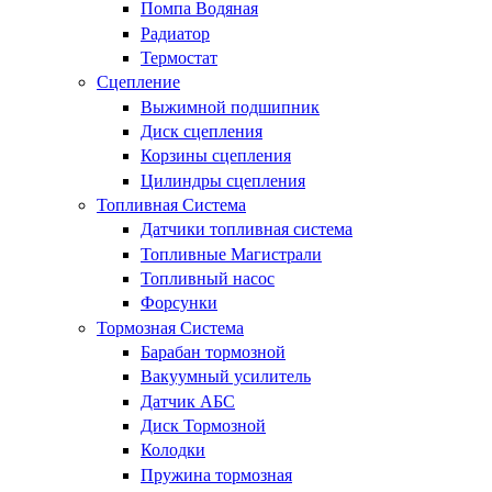
Помпа Водяная
Радиатор
Термостат
Сцепление
Выжимной подшипник
Диск сцепления
Корзины сцепления
Цилиндры сцепления
Топливная Система
Датчики топливная система
Топливные Магистрали
Топливный насос
Форсунки
Тормозная Система
Барабан тормозной
Вакуумный усилитель
Датчик АБС
Диск Тормозной
Колодки
Пружина тормозная