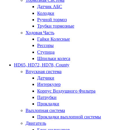
Тормозная Система
Датчик АБС
Колодки
Ручной тормоз
Трубки тормозные
Ходовая Часть
Гайки Колесные
Рессоры
Ступица
Шпильки колеса
HD65, HD72, HD78, County
Впускная система
Датчики
Интеркулер
Корпус Воздушного Фильтра
Патрубки
Прокладки
Выхлопная система
Прокладки выхлопной системы
Двигатель
Блок цилиндров