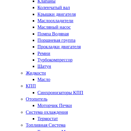
Клапаны
Коленчатый вал
Крышки двигателя
Маслоохладители
Масляный насос
Помпа Водяная
Поршневая группа
Прокладки двигателя
Ремни
Турбокомпрессор
Шатун
Жидкости
Масло
КПП
Синхронизаторы КПП
Отопитель
Моторчик Печки
Система охлаждения
Термостат
Топливная Система