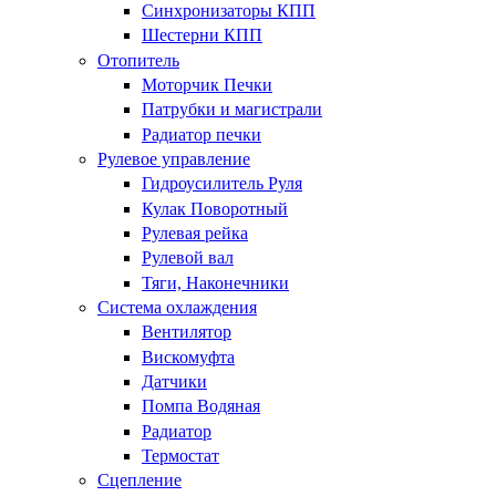
Синхронизаторы КПП
Шестерни КПП
Отопитель
Моторчик Печки
Патрубки и магистрали
Радиатор печки
Рулевое управление
Гидроусилитель Руля
Кулак Поворотный
Рулевая рейка
Рулевой вал
Тяги, Наконечники
Система охлаждения
Вентилятор
Вискомуфта
Датчики
Помпа Водяная
Радиатор
Термостат
Сцепление