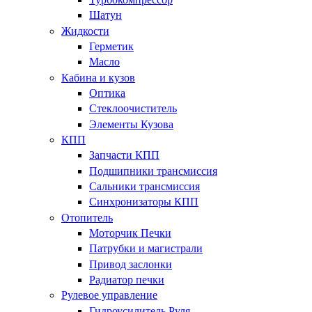
Шатун
Жидкости
Герметик
Масло
Кабина и кузов
Оптика
Стеклоочиститель
Элементы Кузова
КПП
Запчасти КПП
Подшипники трансмиссия
Сальники трансмиссия
Синхронизаторы КПП
Отопитель
Моторчик Печки
Патрубки и магистрали
Привод заслонки
Радиатор печки
Рулевое управление
Гидроусилитель Руля