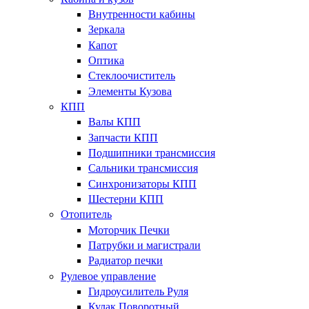
Внутренности кабины
Зеркала
Капот
Оптика
Стеклоочиститель
Элементы Кузова
КПП
Валы КПП
Запчасти КПП
Подшипники трансмиссия
Сальники трансмиссия
Синхронизаторы КПП
Шестерни КПП
Отопитель
Моторчик Печки
Патрубки и магистрали
Радиатор печки
Рулевое управление
Гидроусилитель Руля
Кулак Поворотный