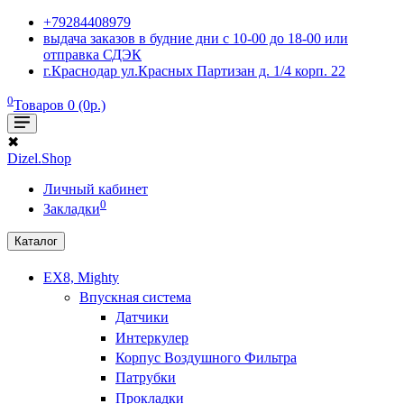
+79284408979
выдача заказов в будние дни с 10-00 до 18-00 или
отправка СДЭК
г.Краснодар ул.Красных Партизан д. 1/4 корп. 22
0
Товаров 0 (0р.)
✖
Dizel.Shop
Личный кабинет
0
Закладки
Каталог
EX8, Mighty
Впускная система
Датчики
Интеркулер
Корпус Воздушного Фильтра
Патрубки
Прокладки