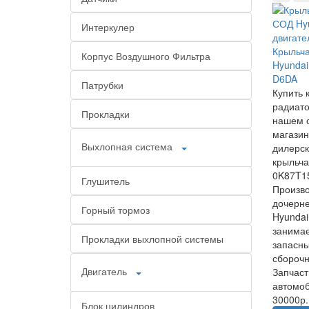
Интеркулер
Крыльча
Корпус Воздушного Фильтра
Hyundai
D6DA
Патрубки
Купить 
радиато
Прокладки
нашем с
магазин
Выхлопная система
дилерск
крыльча
0K87T1
Глушитель
Произв
дочерн
Горный тормоз
Hyundai
занимае
Прокладки выхлопной системы
запасны
сборочн
Двигатель
Запчаст
автомоб
30000р.
Блок цилиндров