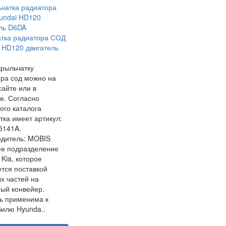
тка радиатора СОД
 HD120 двигатель
крыльчатку
ра сод можно на
айте или в
е. Согласно
ого каталога
тка имеет артикул:
5141A.
одитель: MOBIS
ее подразделение
 Kia, которое
тся поставкой
х частей на
ый конвейер.
ь применима к
илю Hyunda..