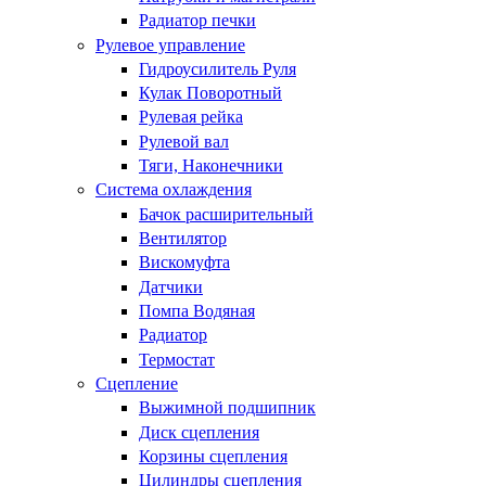
Радиатор печки
Рулевое управление
Гидроусилитель Руля
Кулак Поворотный
Рулевая рейка
Рулевой вал
Тяги, Наконечники
Система охлаждения
Бачок расширительный
Вентилятор
Вискомуфта
Датчики
Помпа Водяная
Радиатор
Термостат
Сцепление
Выжимной подшипник
Диск сцепления
Корзины сцепления
Цилиндры сцепления