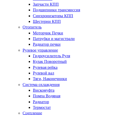
Запчасти КПП
Подшипники трансмиссия
Синхронизаторы КПП
Шестерни КПП
Отопитель
Моторчик Печки
Патрубки и магистрали
Радиатор печки
Рулевое управление
Гидроусилитель Руля
Кулак Поворотный
Рулевая рейка
Рулевой вал
Тяги, Наконечники
Система охлаждения
Вискомуфта
Помпа Водяная
Радиатор
Термостат
Сцепление