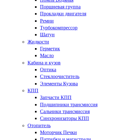
Поршневая группа
Прокладки двигателя
Ремни
Турбокомпрессор
Шатун
Жидкости
Герметик
Масло
Кабина и кузов
Оптика
Стеклоочиститель
Элементы Кузова
КПП
Запчасти КПП
Подшипники трансмиссия
Сальники трансмиссия
Синхронизаторы КПП
Отопитель
Моторчик Печки
Патрубки и магистрали