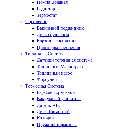
Помпа Водяная
Радиатор
Термостат
Сцепление
Выжимной подшипник
Диск сцепления
Корзины сцепления
Цилиндры сцепления
Топливная Система
Датчики топливная система
Топливные Магистрали
Топливный насос
Форсунки
Тормозная Система
Барабан тормозной
Вакуумный усилитель
Датчик АБС
Диск Тормозной
Колодки
Пружина тормозная