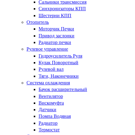
Сальники трансмиссия
Синхронизаторы КПП
Шестерни КПП
Отопитель
Моторчик Печки
Привод заслонки
Радиатор печки
Рулевое управление
Гидроусилитель Руля
Кулак Поворотный
Рулевой вал
Тяги, Наконечники
Система охлаждения
Бачок расширительный
Вентилятор
Вискомуфта
Датчики
Помпа Водяная
Радиатор
Термостат