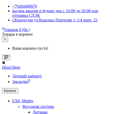
+79284408979
выдача заказов в будние дни с 10-00 до 18-00 или
отправка СДЭК
г.Краснодар ул.Красных Партизан д. 1/4 корп. 22
0
Товаров 0 (0р.)
Товары в корзине
×
Ваша корзина пуста!
✖
Dizel.Shop
Личный кабинет
0
Закладки
Каталог
EX8, Mighty
Впускная система
Датчики