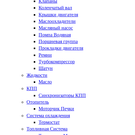
Клапаны
Коленчатый вал
Крышки двигателя
Маслоохладители
Масляный насос
Помпа Водяная
Поршневая группа
Прокладки двигателя
Ремни
Турбокомпрессор
Шатун
Жидкости
Масло
КПП
Синхронизаторы КПП
Отопитель
Моторчик Печки
Система охлаждения
Термостат
Топливная Система