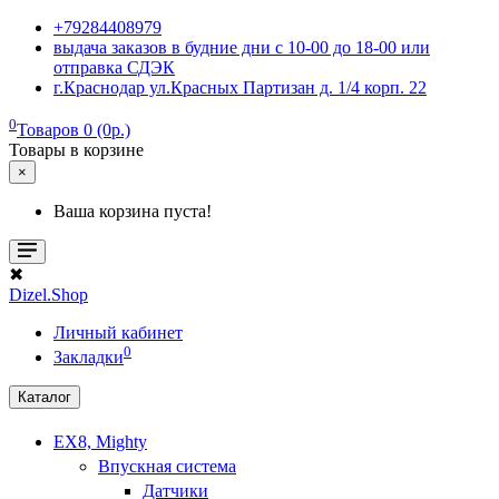
+79284408979
выдача заказов в будние дни с 10-00 до 18-00 или
отправка СДЭК
г.Краснодар ул.Красных Партизан д. 1/4 корп. 22
0
Товаров 0 (0р.)
Товары в корзине
×
Ваша корзина пуста!
✖
Dizel.Shop
Личный кабинет
0
Закладки
Каталог
EX8, Mighty
Впускная система
Датчики