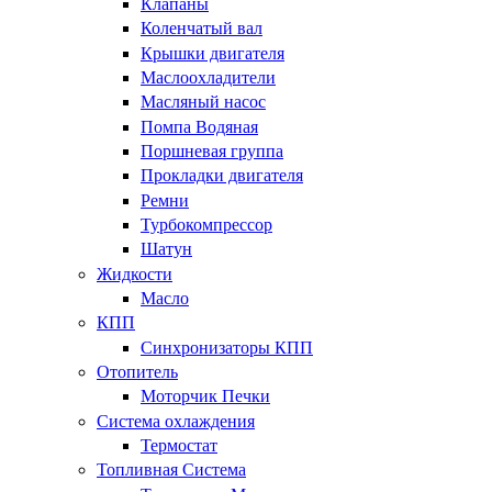
Клапаны
Коленчатый вал
Крышки двигателя
Маслоохладители
Масляный насос
Помпа Водяная
Поршневая группа
Прокладки двигателя
Ремни
Турбокомпрессор
Шатун
Жидкости
Масло
КПП
Синхронизаторы КПП
Отопитель
Моторчик Печки
Система охлаждения
Термостат
Топливная Система