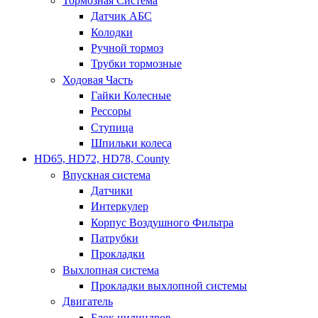
Тормозная Система
Датчик АБС
Колодки
Ручной тормоз
Трубки тормозные
Ходовая Часть
Гайки Колесные
Рессоры
Ступица
Шпильки колеса
HD65, HD72, HD78, County
Впускная система
Датчики
Интеркулер
Корпус Воздушного Фильтра
Патрубки
Прокладки
Выхлопная система
Прокладки выхлопной системы
Двигатель
Блок цилиндров