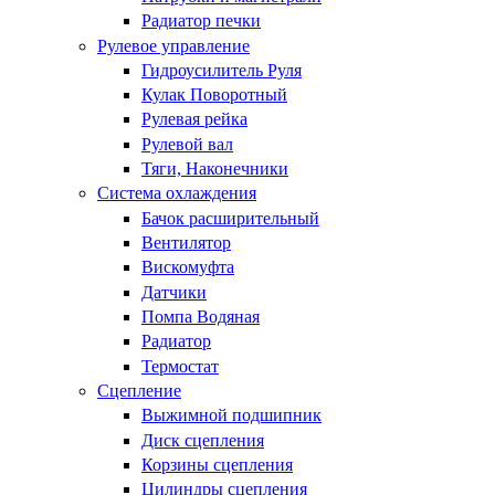
Радиатор печки
Рулевое управление
Гидроусилитель Руля
Кулак Поворотный
Рулевая рейка
Рулевой вал
Тяги, Наконечники
Система охлаждения
Бачок расширительный
Вентилятор
Вискомуфта
Датчики
Помпа Водяная
Радиатор
Термостат
Сцепление
Выжимной подшипник
Диск сцепления
Корзины сцепления
Цилиндры сцепления