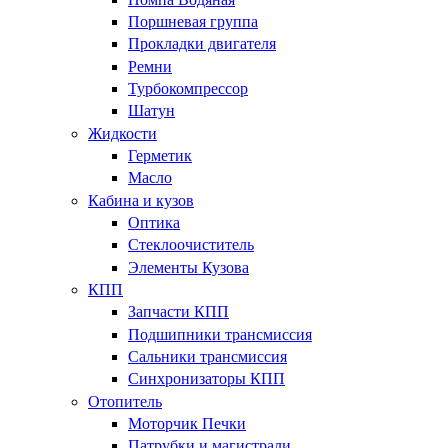
Поршневая группа
Прокладки двигателя
Ремни
Турбокомпрессор
Шатун
Жидкости
Герметик
Масло
Кабина и кузов
Оптика
Стеклоочиститель
Элементы Кузова
КПП
Запчасти КПП
Подшипники трансмиссия
Сальники трансмиссия
Синхронизаторы КПП
Отопитель
Моторчик Печки
Патрубки и магистрали