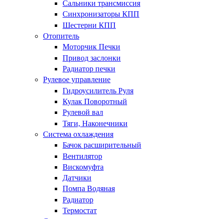
Сальники трансмиссия
Синхронизаторы КПП
Шестерни КПП
Отопитель
Моторчик Печки
Привод заслонки
Радиатор печки
Рулевое управление
Гидроусилитель Руля
Кулак Поворотный
Рулевой вал
Тяги, Наконечники
Система охлаждения
Бачок расширительный
Вентилятор
Вискомуфта
Датчики
Помпа Водяная
Радиатор
Термостат