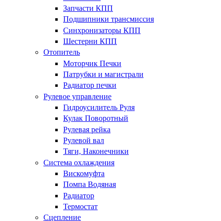
Запчасти КПП
Подшипники трансмиссия
Синхронизаторы КПП
Шестерни КПП
Отопитель
Моторчик Печки
Патрубки и магистрали
Радиатор печки
Рулевое управление
Гидроусилитель Руля
Кулак Поворотный
Рулевая рейка
Рулевой вал
Тяги, Наконечники
Система охлаждения
Вискомуфта
Помпа Водяная
Радиатор
Термостат
Сцепление