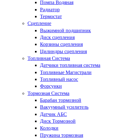
Помпа Водяная
Радиатор
Термостат
Сцепление
Выжимной подшипник
Диск сцепления
Корзины сцепления
Цилиндры сцепления
Топливная Система
Датчики топливная система
Топливные Магистрали
Топливный насос
Форсунки
Тормозная Система
Барабан тормозной
Вакуумный усилитель
Датчик АБС
Диск Тормозной
Колодки
Пружина тормозная