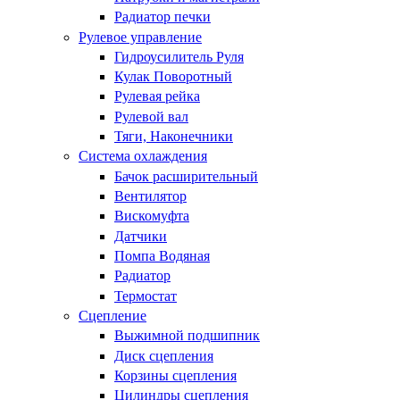
Радиатор печки
Рулевое управление
Гидроусилитель Руля
Кулак Поворотный
Рулевая рейка
Рулевой вал
Тяги, Наконечники
Система охлаждения
Бачок расширительный
Вентилятор
Вискомуфта
Датчики
Помпа Водяная
Радиатор
Термостат
Сцепление
Выжимной подшипник
Диск сцепления
Корзины сцепления
Цилиндры сцепления