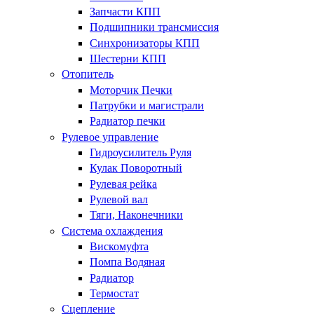
Запчасти КПП
Подшипники трансмиссия
Синхронизаторы КПП
Шестерни КПП
Отопитель
Моторчик Печки
Патрубки и магистрали
Радиатор печки
Рулевое управление
Гидроусилитель Руля
Кулак Поворотный
Рулевая рейка
Рулевой вал
Тяги, Наконечники
Система охлаждения
Вискомуфта
Помпа Водяная
Радиатор
Термостат
Сцепление