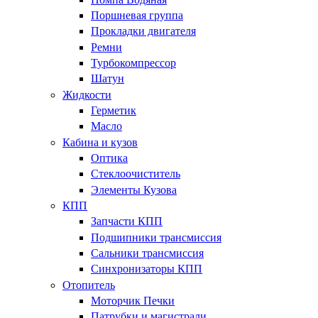
Поршневая группа
Прокладки двигателя
Ремни
Турбокомпрессор
Шатун
Жидкости
Герметик
Масло
Кабина и кузов
Оптика
Стеклоочиститель
Элементы Кузова
КПП
Запчасти КПП
Подшипники трансмиссия
Сальники трансмиссия
Синхронизаторы КПП
Отопитель
Моторчик Печки
Патрубки и магистрали