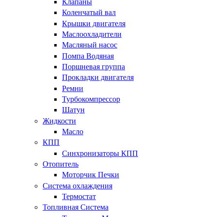
Клапаны
Коленчатый вал
Крышки двигателя
Маслоохладители
Масляный насос
Помпа Водяная
Поршневая группа
Прокладки двигателя
Ремни
Турбокомпрессор
Шатун
Жидкости
Масло
КПП
Синхронизаторы КПП
Отопитель
Моторчик Печки
Система охлаждения
Термостат
Топливная Система