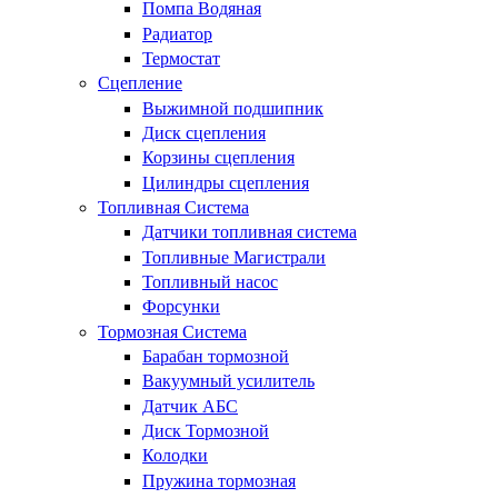
Помпа Водяная
Радиатор
Термостат
Сцепление
Выжимной подшипник
Диск сцепления
Корзины сцепления
Цилиндры сцепления
Топливная Система
Датчики топливная система
Топливные Магистрали
Топливный насос
Форсунки
Тормозная Система
Барабан тормозной
Вакуумный усилитель
Датчик АБС
Диск Тормозной
Колодки
Пружина тормозная