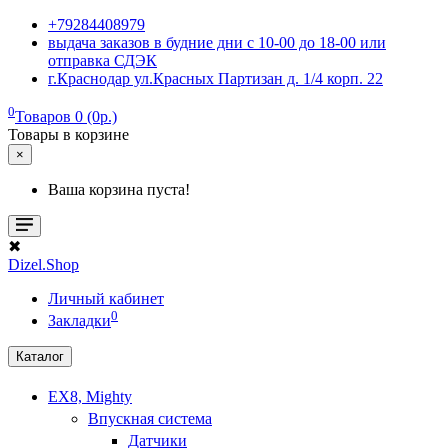
+79284408979
выдача заказов в будние дни с 10-00 до 18-00 или
отправка СДЭК
г.Краснодар ул.Красных Партизан д. 1/4 корп. 22
0
Товаров 0 (0р.)
Товары в корзине
×
Ваша корзина пуста!
✖
Dizel.Shop
Личный кабинет
0
Закладки
Каталог
EX8, Mighty
Впускная система
Датчики