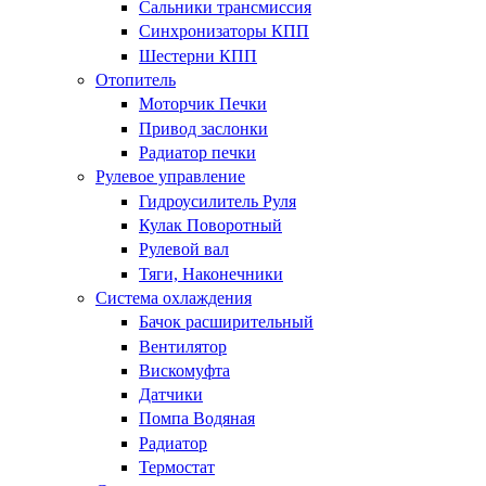
Сальники трансмиссия
Синхронизаторы КПП
Шестерни КПП
Отопитель
Моторчик Печки
Привод заслонки
Радиатор печки
Рулевое управление
Гидроусилитель Руля
Кулак Поворотный
Рулевой вал
Тяги, Наконечники
Система охлаждения
Бачок расширительный
Вентилятор
Вискомуфта
Датчики
Помпа Водяная
Радиатор
Термостат