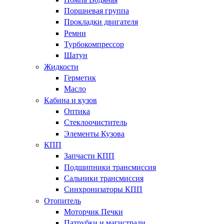
Поршневая группа
Прокладки двигателя
Ремни
Турбокомпрессор
Шатун
Жидкости
Герметик
Масло
Кабина и кузов
Оптика
Стеклоочиститель
Элементы Кузова
КПП
Запчасти КПП
Подшипники трансмиссия
Сальники трансмиссия
Синхронизаторы КПП
Отопитель
Моторчик Печки
Патрубки и магистрали