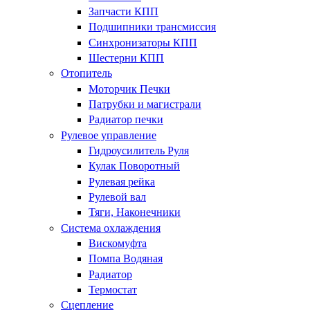
Запчасти КПП
Подшипники трансмиссия
Синхронизаторы КПП
Шестерни КПП
Отопитель
Моторчик Печки
Патрубки и магистрали
Радиатор печки
Рулевое управление
Гидроусилитель Руля
Кулак Поворотный
Рулевая рейка
Рулевой вал
Тяги, Наконечники
Система охлаждения
Вискомуфта
Помпа Водяная
Радиатор
Термостат
Сцепление