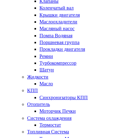
Клапаны
Коленчатый вал
Крышки двигателя
Маслоохладители
Масляный насос
Помпа Водяная
Поршневая группа
Прокладки двигателя
Ремни
Турбокомпрессор
Шатун
Жидкости
Масло
КПП
Синхронизаторы КПП
Отопитель
Моторчик Печки
Система охлаждения
Термостат
Топливная Система