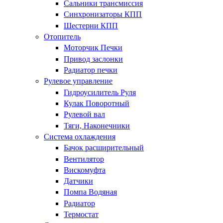
Сальники трансмиссия
Синхронизаторы КПП
Шестерни КПП
Отопитель
Моторчик Печки
Привод заслонки
Радиатор печки
Рулевое управление
Гидроусилитель Руля
Кулак Поворотный
Рулевой вал
Тяги, Наконечники
Система охлаждения
Бачок расширительный
Вентилятор
Вискомуфта
Датчики
Помпа Водяная
Радиатор
Термостат