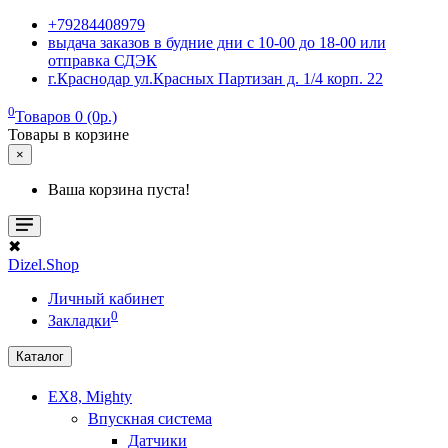
+79284408979
выдача заказов в будние дни с 10-00 до 18-00 или
отправка СДЭК
г.Краснодар ул.Красных Партизан д. 1/4 корп. 22
0
Товаров 0 (0р.)
Товары в корзине
×
Ваша корзина пуста!
✖
Dizel.Shop
Личный кабинет
0
Закладки
Каталог
EX8, Mighty
Впускная система
Датчики