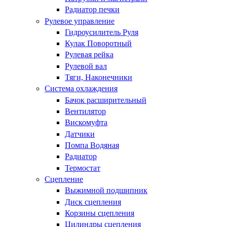
Радиатор печки
Рулевое управление
Гидроусилитель Руля
Кулак Поворотный
Рулевая рейка
Рулевой вал
Тяги, Наконечники
Система охлаждения
Бачок расширительный
Вентилятор
Вискомуфта
Датчики
Помпа Водяная
Радиатор
Термостат
Сцепление
Выжимной подшипник
Диск сцепления
Корзины сцепления
Цилиндры сцепления