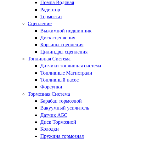
Помпа Водяная
Радиатор
Термостат
Сцепление
Выжимной подшипник
Диск сцепления
Корзины сцепления
Цилиндры сцепления
Топливная Система
Датчики топливная система
Топливные Магистрали
Топливный насос
Форсунки
Тормозная Система
Барабан тормозной
Вакуумный усилитель
Датчик АБС
Диск Тормозной
Колодки
Пружина тормозная