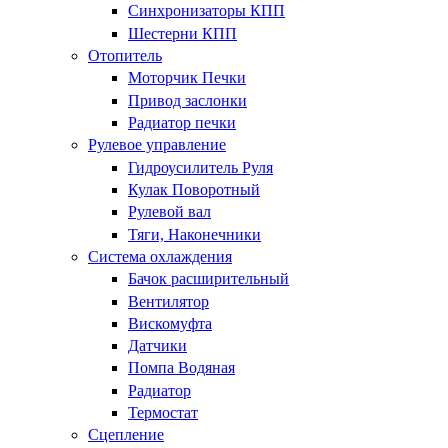
Синхронизаторы КПП
Шестерни КПП
Отопитель
Моторчик Печки
Привод заслонки
Радиатор печки
Рулевое управление
Гидроусилитель Руля
Кулак Поворотный
Рулевой вал
Тяги, Наконечники
Система охлаждения
Бачок расширительный
Вентилятор
Вискомуфта
Датчики
Помпа Водяная
Радиатор
Термостат
Сцепление