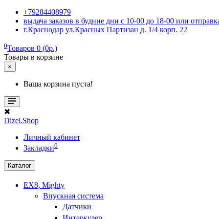
+79284408979
выдача заказов в будние дни с 10-00 до 18-00 или отпра
г.Краснодар ул.Красных Партизан д. 1/4 корп. 22
0
Товаров 0 (0р.)
Товары в корзине
×
Ваша корзина пуста!
✖
Dizel.Shop
Личный кабинет
0
Закладки
Каталог
EX8, Mighty
Впускная система
Датчики
Интеркулер